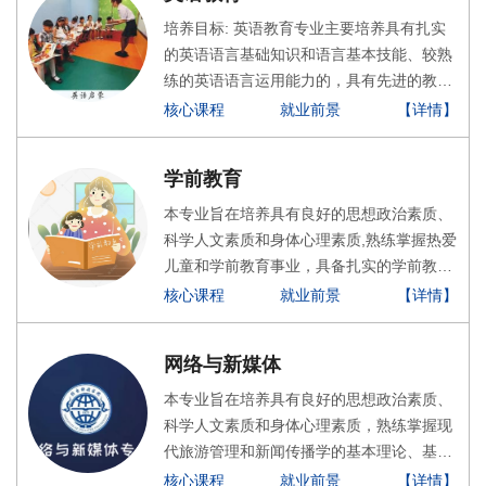
培养目标: 英语教育专业主要培养具有扎实
的英语语言基础知识和语言基本技能、较熟
练的英语语言运用能力的，具有先进的教育
理念，熟悉教育基本规律，能够使用现代化
核心课程
就业前景
【详情】
教学手段和方法的，能适应中小学英语新课
程标准改革体系的中小学英语教师。核心课
学前教育
程: 英语精读、英语泛读、英语语音、英语
听力、英语语法、英语口语、英语写作、英
本专业旨在培养具有良好的思想政治素质、
语视听说、英语国家社会与文化入门、现代
科学人文素质和身体心理素质,熟练掌握热爱
汉语、英汉/汉英翻译基础理论、英美文学欣
儿童和学前教育事业，具备扎实的学前教育
赏、报刊英语文章选读、心理学、教育学、
专业知识和专业技能，包括培养高素质的幼
核心课程
就业前景
【详情】
小学英语教材教法、英语课程标准解读教育
儿教师、幼儿教育师资培训和儿童传媒工作
实习等。
者、儿童早期社会服务、管理和研究人员，
网络与新媒体
以及其他幼教机构的应用型人才等。
本专业旨在培养具有良好的思想政治素质、
科学人文素质和身体心理素质，熟练掌握现
代旅游管理和新闻传播学的基本理论、基本
知识和基本技能，可在网络新媒体、大型公
核心课程
就业前景
【详情】