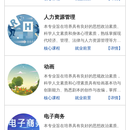
司从事商务主持、新闻采写与编辑、节目策
划与制作、信息传播、文化创意、媒介经营
人力资源管理
与管理的高素质应用型人才。
本专业旨在培养具有良好的思想政治素质、
科学人文素质和身体心理素质，熟练掌握现
代经济、管理、法律与人力资源管理等方面
的基本理论、基本知识和基本技能，具备绩
核心课程
就业前景
【详情】
效管理、组织与工作设计、薪酬管理、人力
资源开发等实践能力，可在企事业单位、政
动画
府部门从事人力资源管理的高素质应用型人
才
本专业旨在培养具有良好的思规政治素质，
科学人文素质和心理素质具有绘画基本功与
创新能力、熟悉剧本的创作与改编，掌挥分
镇绘制、动漫造型设计、角色场景设计、表
核心课程
就业前景
【详情】
演动作设计与调节、动画特效、后期合成等
技，能够运用所学专业知识分析和解决相关
电子商务
实际问题，培养掌握计算机图形、动漫设计
与制作的基本理论知识和相关应用领域知
本专业旨在培养具有良好的思想政治素质、