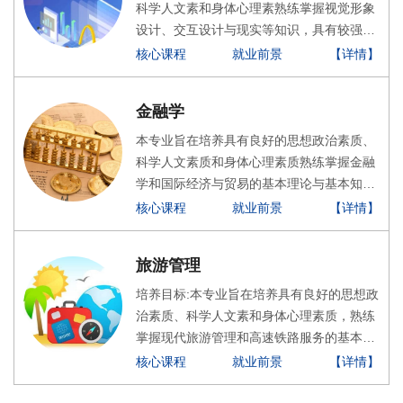
识，熟悉绘画、广告设计、网页设计等技
科学人文素和身体心理素熟练掌握视觉形象
能、并具有熟练计算机技术操作能力的技术
设计、交互设计与现实等知识，具有较强的
应用型人才。
审美能力、用户体验设计能力、界面创意设
核心课程
就业前景
【详情】
计能力，能够适应软件相关行业的软件界面
设计岗位的生产、服务和管理第一线需要的
金融学
高素质应用型人才。
本专业旨在培养具有良好的思想政治素质、
科学人文素质和身体心理素质熟练掌握金融
学和国际经济与贸易的基本理论与基本知
识，开展国际经济与贸易的基本技能，熟悉
核心课程
就业前景
【详情】
国际贸易规则和惯例以及中国对外贸易政策
法规，能够熟练使用英语和计算机通信技术
旅游管理
处理日常国际贸易事务，服务面向企业外经
贸部门，能胜任外经贸经营管理、咨询服
培养目标:本专业旨在培养具有良好的思想政
务、进出口贸易与网络营销等工作的高素质
治素质、科学人文素和身体心理素质，熟练
应用型人才
掌握现代旅游管理和高速铁路服务的基本理
论、基本知识和基本技能，具备旅游策划、
核心课程
就业前景
【详情】
高速铁路客运乘务服务及相关延伸服务等实
践能力的高素质应用型人才。核心课程:旅游