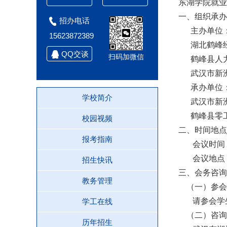
东湖学院就业
一、组织承办
招办电话
主办单位：
15623872389
湖北鹤峰经
QQ交谈
扫码加微信
鹤峰县人力
武汉市新洲
承办单位：
学校简介
武汉市新洲
鹤峰县零工
校园视频
二、时间地点
报考指南
会议时间：20
会议地点：
招生快讯
三、会务咨询
教务管理
（一）参会
请参会学生
学工在线
（二）咨询
历年招生